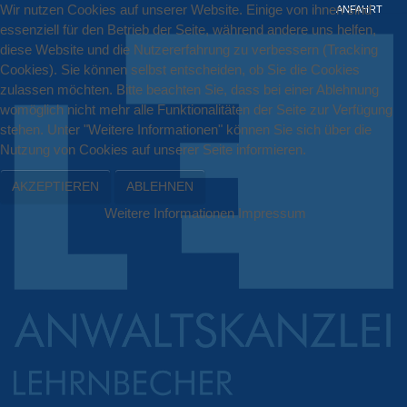
Wir nutzen Cookies auf unserer Website. Einige von ihnen sind
ANFAHRT
essenziell für den Betrieb der Seite, während andere uns helfen,
diese Website und die Nutzererfahrung zu verbessern (Tracking
Cookies). Sie können selbst entscheiden, ob Sie die Cookies
zulassen möchten. Bitte beachten Sie, dass bei einer Ablehnung
womöglich nicht mehr alle Funktionalitäten der Seite zur Verfügung
stehen. Unter "Weitere Informationen" können Sie sich über die
Nutzung von Cookies auf unserer Seite informieren.
AKZEPTIEREN
ABLEHNEN
Weitere Informationen
Impressum