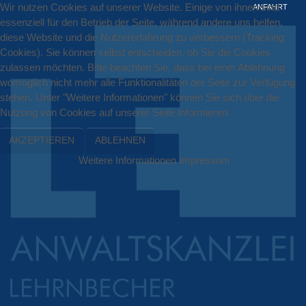
Wir nutzen Cookies auf unserer Website. Einige von ihnen sind
ANFAHRT
essenziell für den Betrieb der Seite, während andere uns helfen,
diese Website und die Nutzererfahrung zu verbessern (Tracking
Cookies). Sie können selbst entscheiden, ob Sie die Cookies
zulassen möchten. Bitte beachten Sie, dass bei einer Ablehnung
womöglich nicht mehr alle Funktionalitäten der Seite zur Verfügung
stehen. Unter "Weitere Informationen" können Sie sich über die
Nutzung von Cookies auf unserer Seite informieren.
AKZEPTIEREN
ABLEHNEN
Weitere Informationen
Impressum